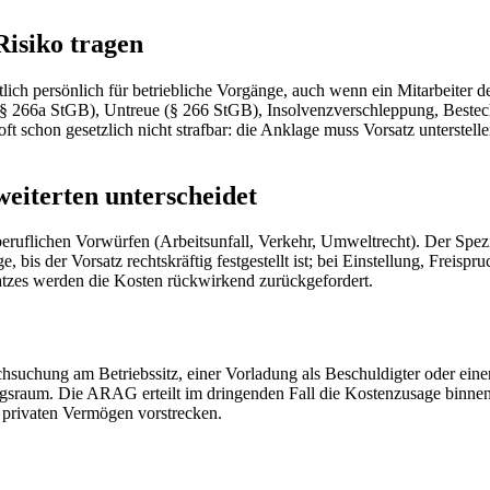
isiko tragen
chtlich persönlich für betriebliche Vorgänge, auch wenn ein Mitarbeiter
 (§ 266a StGB), Untreue (§ 266 StGB), Insolvenzverschleppung, Beste
t oft schon gesetzlich nicht strafbar: die Anklage muss Vorsatz unterst
eiterten unterscheidet
 beruflichen Vorwürfen (Arbeitsunfall, Verkehr, Umweltrecht). Der Spez
, bis der Vorsatz rechtskräftig festgestellt ist; bei Einstellung, Freisp
satzes werden die Kosten rückwirkend zurückgefordert.
durchsuchung am Betriebssitz, einer Vorladung als Beschuldigter oder 
igungsraum. Die ARAG erteilt im dringenden Fall die Kostenzusage binnen 
m privaten Vermögen vorstrecken.