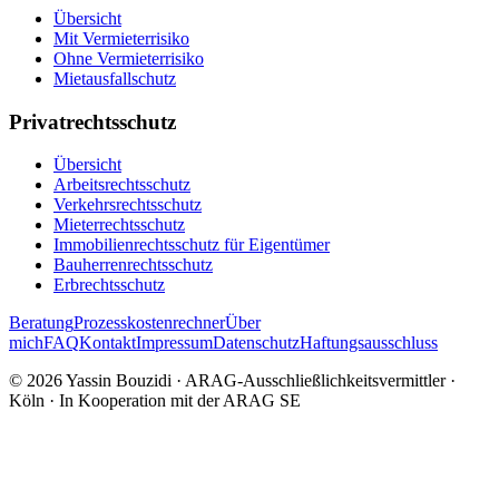
Übersicht
Mit Vermieterrisiko
Ohne Vermieterrisiko
Mietausfallschutz
Privatrechtsschutz
Übersicht
Arbeitsrechtsschutz
Verkehrsrechtsschutz
Mieterrechtsschutz
Immobilien­rechtsschutz für Eigentümer
Bauherrenrechtsschutz
Erbrechtsschutz
Beratung
Prozesskostenrechner
Über
mich
FAQ
Kontakt
Impressum
Datenschutz
Haftungsausschluss
©
2026
Yassin Bouzidi · ARAG-Ausschließlichkeitsvermittler
·
Köln · In Kooperation mit der ARAG SE