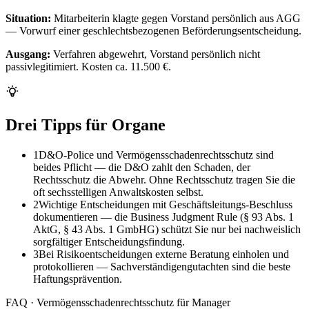
Situation:
Mitarbeiterin klagte gegen Vorstand persönlich aus AGG
— Vorwurf einer geschlechts­bezogenen Beförderungs­entscheidung.
Ausgang:
Verfahren abgewehrt, Vorstand persönlich nicht
passivlegitimiert. Kosten ca. 11.500 €.
Drei Tipps für Organe
1
D&O-Police und Vermögensschaden­rechtsschutz sind
beides Pflicht — die D&O zahlt den Schaden, der
Rechtsschutz die Abwehr. Ohne Rechtsschutz tragen Sie die
oft sechs­stelligen Anwaltskosten selbst.
2
Wichtige Entscheidungen mit Geschäftsleitungs-Beschluss
dokumentieren — die Business Judgment Rule (§ 93 Abs. 1
AktG, § 43 Abs. 1 GmbHG) schützt Sie nur bei nachweislich
sorgfältiger Entscheidungs­findung.
3
Bei Risikoentscheidungen externe Beratung einholen und
protokollieren — Sachverständigengutachten sind die beste
Haftungs­prävention.
FAQ · Vermögensschadenrechtsschutz für Manager