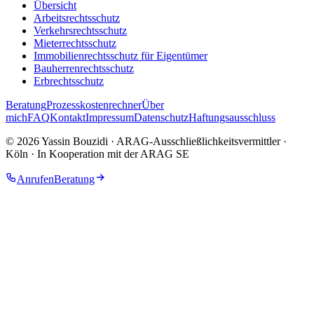
Übersicht
Arbeitsrechtsschutz
Verkehrsrechtsschutz
Mieterrechtsschutz
Immobilien­rechtsschutz für Eigentümer
Bauherrenrechtsschutz
Erbrechtsschutz
Beratung
Prozesskostenrechner
Über
mich
FAQ
Kontakt
Impressum
Datenschutz
Haftungsausschluss
©
2026
Yassin Bouzidi · ARAG-Ausschließlichkeitsvermittler
·
Köln · In Kooperation mit der ARAG SE
Anrufen
Beratung