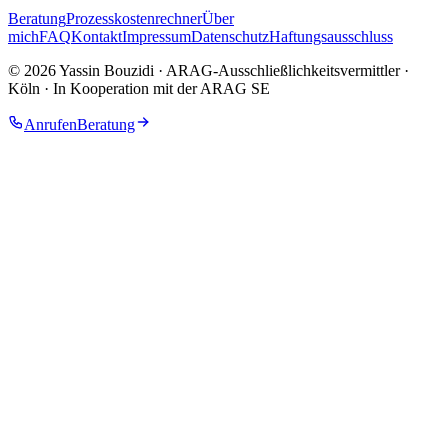
Beratung
Prozesskostenrechner
Über
mich
FAQ
Kontakt
Impressum
Datenschutz
Haftungsausschluss
©
2026
Yassin Bouzidi · ARAG-Ausschließlichkeitsvermittler
·
Köln · In Kooperation mit der ARAG SE
Anrufen
Beratung