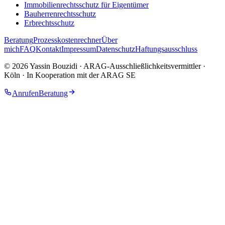
Immobilien­rechtsschutz für Eigentümer
Bauherrenrechtsschutz
Erbrechtsschutz
Beratung
Prozesskostenrechner
Über
mich
FAQ
Kontakt
Impressum
Datenschutz
Haftungsausschluss
©
2026
Yassin Bouzidi · ARAG-Ausschließlichkeitsvermittler
·
Köln · In Kooperation mit der ARAG SE
Anrufen
Beratung